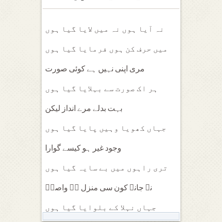
نہ آیا ہوں نہ میں لایا گیا ہوں
میں حرف کن ہوں فرمایا گیا ہوں
مری اپنی نہیں ہے کوئی صورت
ہر اک صورت سے بہلایا گیا ہوں
بہت بدلے مرے انداز لیکن
جہاں کھویا وہیں پایا گیا ہوں
وجود غیر ہو کیسے گوارا
تری راہوں میں بے سایہ گیا ہوں
نہ جانے کون سی منزل ہے واصفؔ
جہاں نہلا کے بلوایا گیا ہوں