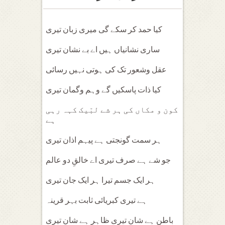
کیا حمد کر سکے گی میری زبان تیری
ساری نشانیاں ہیں اے بے نشان تیری
عقل وشعور تک کی ہوتی نہیں رسائی
کیا ذات پاسکیں گے وہم وگمان تیری
کون و مکاں کی ہر شے لبّیک کہہ رہی
ہے
ہر سمت گونجتی ہے پیہم اذان تیری
جو شے ہے صرف تیری اے خالقِ دو عالم
ہر ایک جسم تیرا ہر ایک جان تیری
ہے تیری کبریائی ثابت بہر قرینہ
باطن ہے شان تیری ظاہر ہے شان تیری