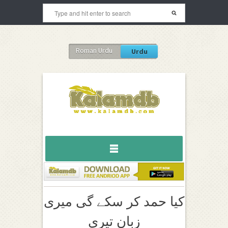
Roman Urdu
Urdu
کیا حمد کر سکے گی میری
زبان تیری