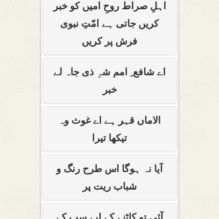
اہلِ صراط روحِ امیں کو خبر
کریں جاتی ہے امّتِ نبوی
فرش پر کریں
اے شافع ِ امم شہِ ذی جاہ لے
خبر
الاماں قہر ہے اے غوث وہ
تیکھا تیرا
آیا نہ ہوگا اس طرح رنگ و
شباب ریت پر
آئی تو کاٹنے کے لیے سب کے