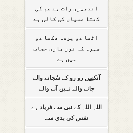
اندھیری رات ہے غم کی
گھٹا عصیاں کی کالی ہے
اٹھا دو پردہ دکھا دو
چہرہ کہ نور باری حجاب
میں ہے
آنکھیں رو رو کے سُجانے والے
جانے والے نہیں آنے والے
اللہ اللہ کے نبی سے فریاد ہے
نفس کی بدی سے