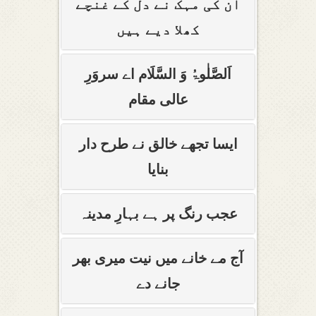
ان کی مہک نے دل کے غنچے
کھلا دیے ہیں
اَلصَّلٰوۃُ وَ السَّلَام اے سروَرِ
عالی مقام
ایسا تجھے خالق نے طرح دار
بنایا
عجب رنگ پر ہے بہارِ مدینہ
آج مے خانے میں نیت میری بھر
جانے دے