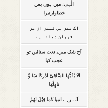
الٰہی! میں ہوں بس
خطاوارتیرا
اک میں ہی نہیں ان پر
قربان زمانہ ہے
آج شک میرے نعت سنائیں تو
عجب کیا
اَلَا یٰاَ یُّھَا السَّاقِیْ اَدْرِکَا سًا وَّ
نَاوِلْھَا
آتے رہے انبیا کَما قِیْلَ لَھُمْ