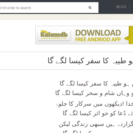
BLOG
 طیبہ کا سفر کیسا لگے گا
ہو طیبہ کا سفر کیسا لگے گا
 وہاں شام و سحر کیسا لگے گا
 خدا !دیکھوں میں سرکار کا جلوۂ
ے دُعا کو جو اثر کیسا لگے گا
گزارتے ہیں سبھی زندگی لیکن