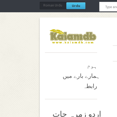
Roman Urdu
Urdu
ہوم
ہمارے بارے میں
رابطہ
اردو زمرہ جات