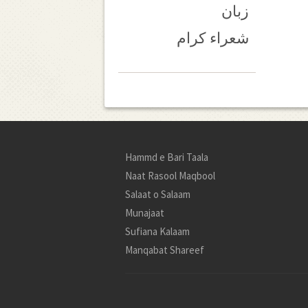
زبان
شعراء کرام
Hammd e Bari Taala
Naat Rasool Maqbool
Salaat o Salaam
Munajaat
Sufiana Kalaam
Manqabat Shareef