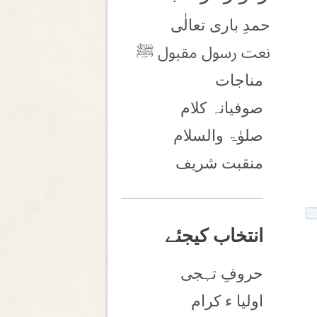
حمدِ باری تعالٰی
نعت رسول مقبول ﷺ
مناجات
صوفیانہ کلام
صلوٰۃ والسلام
منقبت شریف
انتخاب کیجئے
حروفِ تہجی
اولیا ء کرام