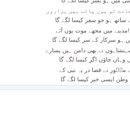
 نبی میں ہو بسر کیسا لگے گا
ادت تو یوں پاتے ہیں ہزاروں
 ساتھ ہو جو سفر کیسا لگے گا
!مدینے میں مجھے موت یوں آئے
 ہو سرکار کے سر کیسا لگے گا
نشاہوں نے بھی دامن ہیں پسارے
وہاں جاؤں اگر کیسا لگے گا
 منؔور نے قضا در پہ نبی کے
 وطن ایسی خبر کیسا لگے گا