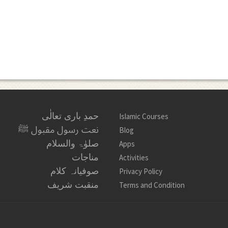
حمدِ باری تعالٰی
Islamic Courses
نعت رسول مقبول ﷺ
Blog
صلوٰۃ والسلام
Apps
مناجات
Activities
صوفیانہ کلام
Privacy Policy
منقبت شریف
Terms and Condition