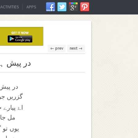
ACTIVITIES
APPS
← prev
next →
در پیش ہو
در پیش 
گزریں جو
اۓ پیارے
مل جائ
یوں تو 