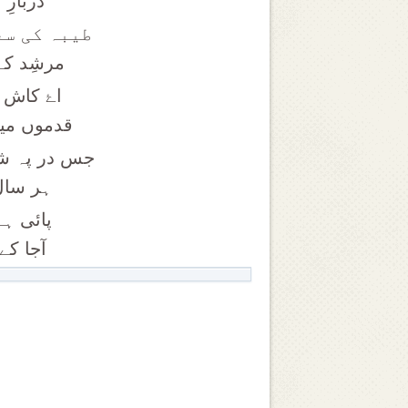
دربارِ
طیبہ کی سع
مرشِد کے
اۓ کاش 
قدموں میں
جس در پہ شہ
ہر سال 
پائی ہے
آجا کے