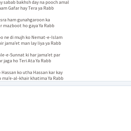
y sabab bakhsh day na pooch amal
am Gafar hay Tera ya Rabb
sra ham gunahgaroon ka
r mazboot ho gaya Ya Rabb
o ne di mujh ko Nemat-e-Islam
ir jama’et man lay liya ya Rabb
le-e-Sunnat ki har jama’et par
r jaga ho Teri Ata Ya Rabb
 Hassan ko utha Hassan kar kay
 ma’e-al-khair khatima Ya Rabb