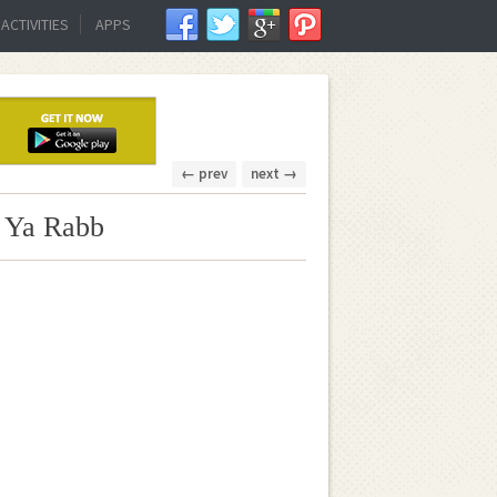
ACTIVITIES
APPS
← prev
next →
a Ya Rabb