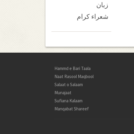
زبان
شعراء کرام
Hammd e Bari Taala
Naat Rasool Maqbool
Salaat o Salaam
Munajaat
Sufiana Kalaam
Manqabat Shareef