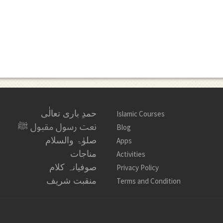
حمدِ باری تعالٰی
Islamic Courses
نعت رسول مقبول ﷺ
Blog
صلوٰۃ والسلام
Apps
مناجات
Activities
صوفیانہ کلام
Privacy Policy
منقبت شریف
Terms and Condition