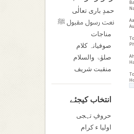
Ba
Na
حمدِ باری تعالٰی
Aa
نعت رسول مقبول ﷺ
Au
مناجات
To
Ph
صوفیانہ کلام
Ah
صلوٰۃ والسلام
Ha
منقبت شریف
To
Ho
انتخاب کیجئے
حروفِ تہجی
اولیا ء کرام