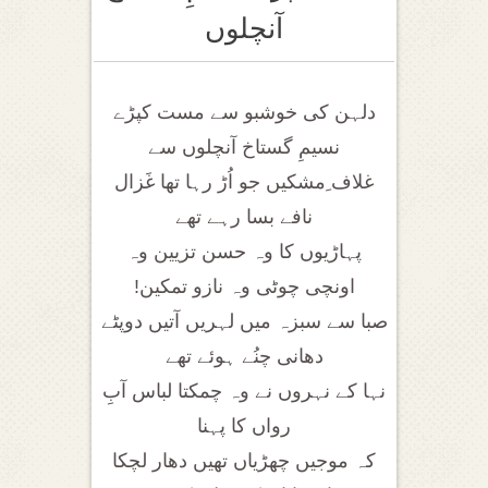
آنچلوں
دلہن کی خوشبو سے مست کپڑے
نسیمِ گستاخ آنچلوں سے
غلاف ِمشکیں جو اُڑ رہا تھا غَزال
نافے بسا رہے تھے
پہاڑیوں کا وہ حسن تزیین وہ
اونچی چوٹی وہ نازو تمکین!
صبا سے سبزہ میں لہریں آتیں دوپٹے
دھانی چنُے ہوئے تھے
نہا کے نہروں نے وہ چمکتا لباس آبِ
رواں کا پہنا
کہ موجیں چھڑیاں تھیں دھار لچکا