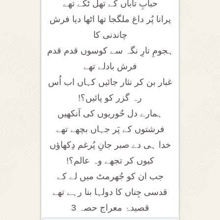
حبابِ تاباں کے تھل ٹکے تھے
پرانا پُر داغ ملگجا تھا اٹھا دیا فرش
چاندنی کا
ہجومِ تارِ نگہ سے کوسوں قدم قدم
فرش بادلے تھے
غبار بن کر نثار جائیں کہاں اب اُس
رہ گزر کو پائیں؟!
ہمارے دل حُوریوں کی آنکھیں
فرشتوں کے پَر جہاں بچھے تھے
خدا ہی دے صبر جانِ پُرغم دِکھاؤں
کیوں کر تجھے وہ عالم؟!
جب ان کو جُھرمٹ میں لے کے
قدسی جِناں کا دولہا بنا رہے تھے
قصیدۂ معراج حصہ 3