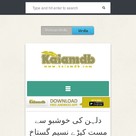
Roman Urdu
Urdu
دلہن کی خوشبو سے
مست کپڑے نسیمِ گستاخ