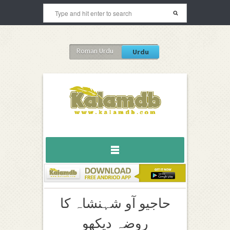
Roman Urdu
Urdu
حاجیو آو شہنشاہ کا
روضہ دیکھو