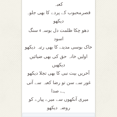
کعبہ
قصرمحبوب کے پردے کا بھی جلوہ
دیکھو
دھو چکا ظلمت دل بوسہء سنگ
اسود
خاک بوسی مدینے کا بھی رتبہ دیکھو
اولیں خانہ حق کی بھی ضیائیں
دیکھیں
آخریں بیت نبی کا بھی تجلا دیکھو
غور سے سن تو رضا کعبہ سے آتی
ہے صدا
میری آنکھوں سے میرے پیارے کو
روضہ دیکھو