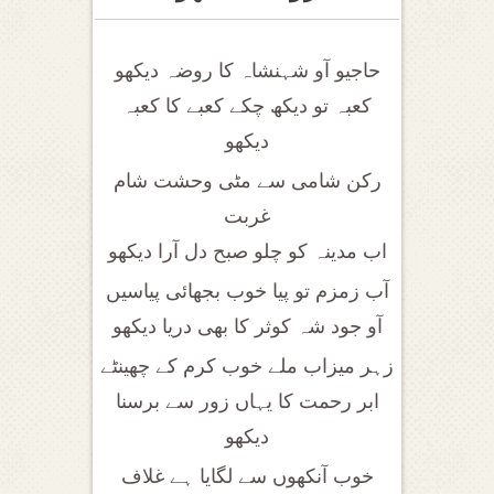
حاجیو آو شہنشاہ کا روضہ دیکھو
کعبہ تو دیکھ چکے کعبے کا کعبہ
دیکھو
رکن شامی سے مٹی وحشت شام
غربت
اب مدینہ کو چلو صبح دل آرا دیکھو
آب زمزم تو پیا خوب بجھائی پیاسیں
آو جود شہ کوثر کا بھی دریا دیکھو
زہر میزاب ملے خوب کرم کے چھینٹے
ابر رحمت کا یہاں زور سے برسنا
دیکھو
خوب آنکھوں سے لگایا ہے غلاف