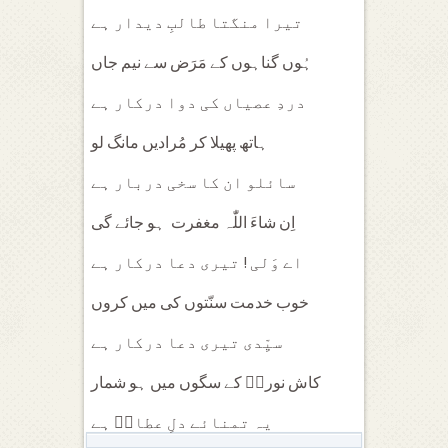
تیرا منگتا طالبِ دیدار ہے
ہُوں گناہوں کے مَرَض سے نیم جاں
دردِ عصیاں کی دوا درکار ہے
ہاتھ پھیلا کر مُرادیں مانگ لو
سائلو ان کا سخی دربار ہے
اِن شاءَ اللّٰہ مغفرت ہو جائے گی
اے وَلی ! تیری دعا درکار ہے
خوب خدمت سنّتوں کی میں کروں
سیِّدی تیری دعا درکار ہے
کاش نوریؔ کے سگوں میں ہو شمار
یہ تمنائے دلِ عطارؔ ہے