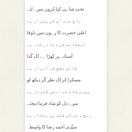
تختِ شاہی کیا کروں میرے لئے
تاجِ عزت آپ کی پَیزار ہے
اعلیٰ حضرت کا رہوں میں باوفا
اِستِقامت کی دعا درکار ہے
آستانے پر کھڑا ہے اِک گدا
طالبِ عشقِ شہِ اَبرار ہے
مسکرا کر اِک نظر گر دیکھ لو
میری شامِ غم ابھی گلزار ہے
میرے دل کو شاد فرما دیجئے
رنج و غم کی قلب پر یلغار ہے
سیِّدی احمد رضا کا واسِطہ