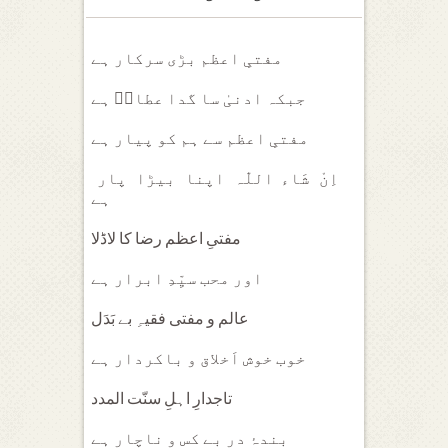
مفتیِ اعظم بڑی سرکار ہے
جبکہ ادنیٰ سا گدا عطارؔ ہے
مفتیِ اعظم سے ہم کو پیار ہے
اِنْ شَاء اللّٰہ اپنا بیڑا پار
ہے
مفتیِ اعظم رضا کا لاڈلا
اور محب سیِّدِ ابرار ہے
عالم و مفتی فقیہِ بے بَدَل
خوب خوش اَخلاق و باکردار ہے
تاجدارِ اہلِ سنّت المدد
بندۂ در بے کس و ناچار ہے