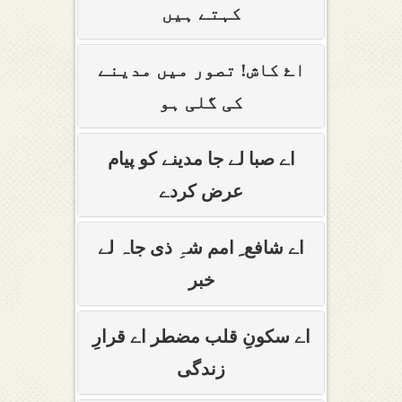
کہتے ہیں
اۓ کاش! تصور میں مدینے
کی گلی ہو
اے صبا لے جا مدینے کو پیام
عرض کردے
اے شافع ِ امم شہِ ذی جاہ لے
خبر
اے سکونِ قلب مضطر اے قرارِ
زندگی