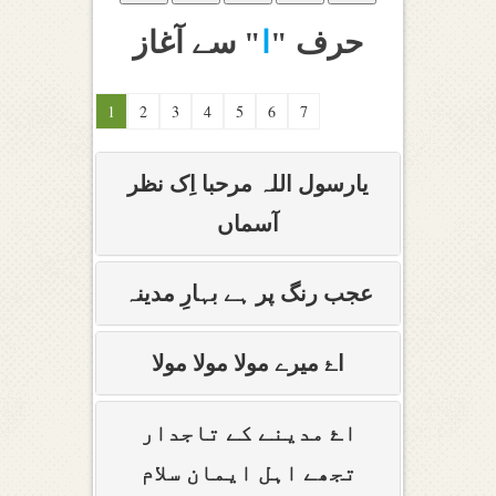
حرف "
ا
" سے آغاز
1
2
3
4
5
6
7
یارسول اللہ مرحبا اِک نظر
آسماں
عجب رنگ پر ہے بہارِ مدینہ
اۓ میرے مولا مولا مولا
اۓ مدینے کے تاجدار
تجھے اہل ایمان سلام