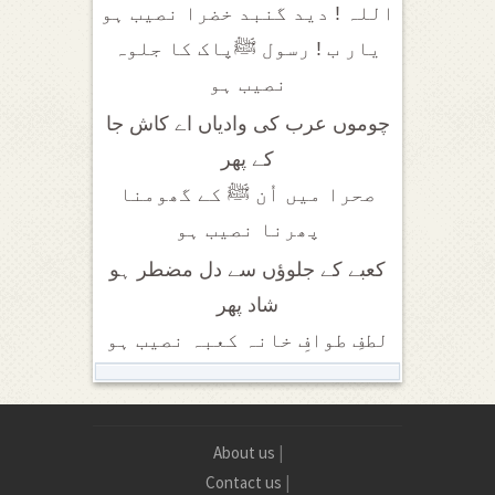
اللہ ! دید گنبد خضرا نصیب ہو
یار ب ! رسول ﷺپاک کا جلوہ
نصیب ہو
چوموں عرب کی وادیاں اے کاش جا
کے پھر
صحرا میں اُن ﷺ کے گھومنا
پھرنا نصیب ہو
کعبے کے جلوؤں سے دل مضطر ہو
شاد پھر
لطفِ طوافِ خانہ کعبہ نصیب ہو
About us
|
Contact us
|