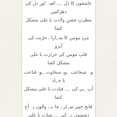
عاشقوں کا دل ہے کعبہ اور دل کی
دھڑکنیں
مطربِ جشنِ ولادت یا علی مشکل
کشا
مردِ مومن کا سہارا ، حرّیت کی
آبرو
قلبِ مومن کی حرارت یا علی
مشکل کشا
وہ شجاعت ہو، سخاوت ہو، قناعت
یا جہاد
آپ ہی کی ہے قیادت یا علی مشکل
کشا
فاتحِ خیبر تمہارے چاہنے والوں پہ آج
دشمنوں نے کی ہے شدّت یا علی