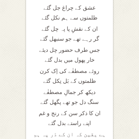
عشق کے چراغ جل گئے
ظلمتوں سے ہم نکل گئے
ان کے نقشِ پا پہ چل گئے
گر رہے تھے جو سنبھل گئے
جس طرف حضور چل دیئے
خار پھول میں بدل گئے
روئے مصطفٰے کی اِک کرن
ظلمتوں کے بَل نِکل گئے
دیکھ کر جمالِ مصطفٰے
سنگ دل جو تھے پگھل گئے
ان کا ذکر سن کے رنج و غم
اپنے راستے بدل گئے
ہے یقین کہ ان کے دَر پہ ہم