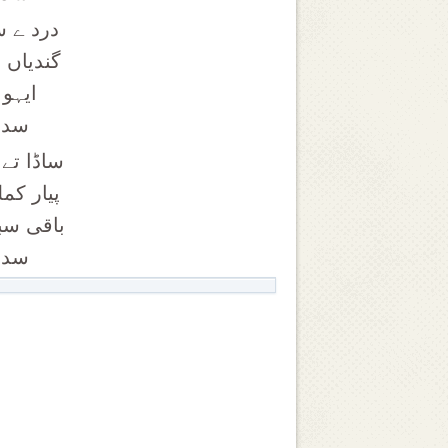
درد ے س
گندیاں ت
ایہو 
سدلو
ساڈا تے 
پیار کم
باقی سبھ
سدلو