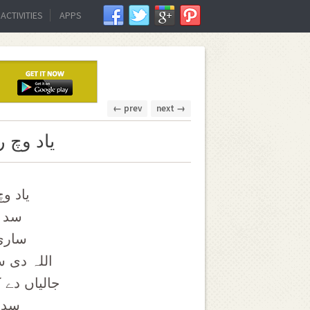
ACTIVITIES
APPS
← prev
next →
یاد وچ ر
یاد وچ
سد ل
ساری 
اللہ دی س
جالیاں دے 
سدلو