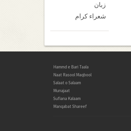
زبان
شعراء کرام
Hammd e Bari Taala
Naat Rasool Maqbool
Salaat o Salaam
Munajaat
Sufiana Kalaam
Manqabat Shareef