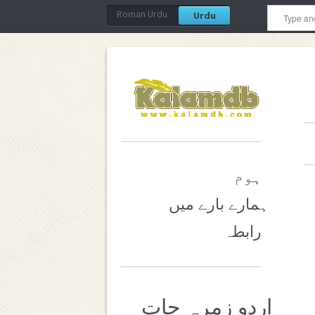
Roman Urdu
Urdu
ہوم
ہمارے بارے میں
رابطہ
اردو زمرہ جات