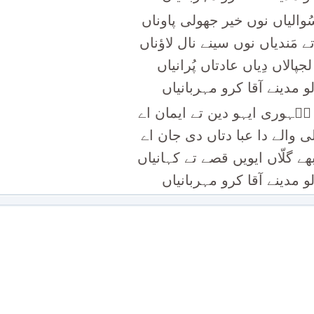
ُوالیاں نوں خیر جھولی پاوناں
ے مَندیاں نوں سینے نال لاؤناں
لجپالاں دِیاں عادتاں پُرانیاں
 مدینے آقا کرو مہربانیاں
ظؔہوری ایہو دین تے ایمان اے
لی والے دا عبا دتاں دی جان اے
ے گلّاں ایویں قصے تے کہانیاں
 مدینے آقا کرو مہربانیاں