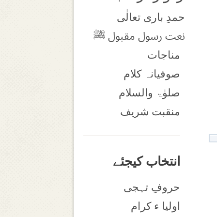
حمدِ باری تعالٰی
نعت رسول مقبول ﷺ
مناجات
صوفیانہ کلام
صلوٰۃ والسلام
منقبت شریف
انتخاب کیجئے
حروفِ تہجی
اولیا ء کرام