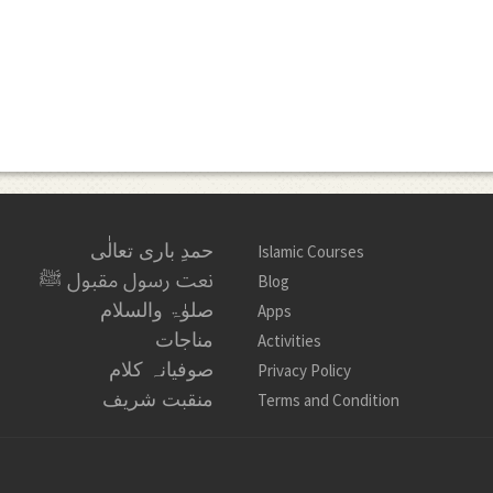
حمدِ باری تعالٰی
Islamic Courses
نعت رسول مقبول ﷺ
Blog
صلوٰۃ والسلام
Apps
مناجات
Activities
صوفیانہ کلام
Privacy Policy
منقبت شریف
Terms and Condition