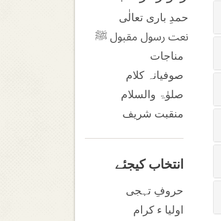
حمدِ باری تعالٰی
نعت رسول مقبول ﷺ
مناجات
صوفیانہ کلام
صلوٰۃ والسلام
منقبت شریف
انتخاب کیجئے
حروفِ تہجی
اولیا ء کرام