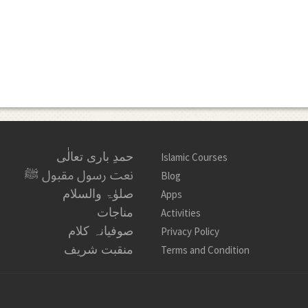
حمدِ باری تعالٰی
Islamic Courses
نعت رسول مقبول ﷺ
Blog
صلوٰۃ والسلام
Apps
مناجات
Activities
صوفیانہ کلام
Privacy Policy
منقبت شریف
Terms and Condition