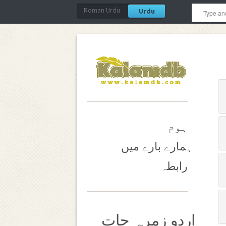
Roman Urdu
Urdu
ہوم
ہمارے بارے میں
رابطہ
اردو زمرہ جات