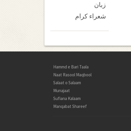
زبان
شعراء کرام
Hammd e Bari Taala
Naat Rasool Maqbool
Salaat o Salaam
Munajaat
Sufiana Kalaam
Manqabat Shareef