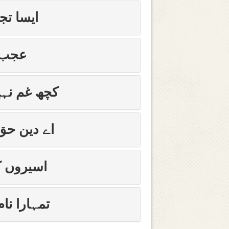
ایسا تج
عجب ر
کچھ غم نہی
اے دین حق
اسیروں 
تمہارا نا