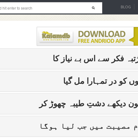
BLOG
تبہ فکر سے اس بے نیاز کا
ں کو در تمہارا مل گیا
ن دیکھے دشتِ طیبہ چھوڑ کر
 مصیبت میں جب لیا ہوگا