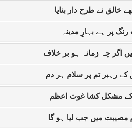
ھے خالق نے طرح دار بنایا
نگ پر ہے بہارِ مدینہ
ں اگر چہ زمانہ ہو بر خلاف
 کے رہبر تم پر سلام ہر دم
کے مشکل کشا غوث اعظم
م مصیبت میں جب لیا ہو گا