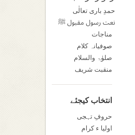
حمدِ باری تعالٰی
نعت رسول مقبول ﷺ
مناجات
صوفیانہ کلام
صلوٰۃ والسلام
منقبت شریف
انتخاب کیجئے
حروفِ تہجی
اولیا ء کرام