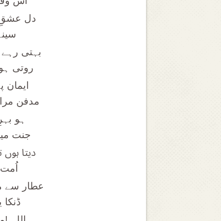
اُس وق
دل عشقِ 
سینے
بہتی رہے
روتی ہوئ
ایمان پ
مدفن مرا 
ہو بہر
جنت میں
دیتا ہوں 
اُمت 
عطار سے 
ڈنکا ی
اللہ !