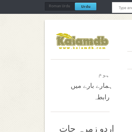
Roman Urdu
Urdu
ہوم
ہمارے بارے میں
رابطہ
اردو زمرہ جات