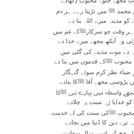
ت مجھے جلوۂ محبوب دِکھادے
محمد ﷺ میں تڑپتا رہے ہر دم
 کو مدینہ میرے اللہ بنا دے
 ہر وقت جو سرکارﷺکے غم میں
ی وہ آنکھ مجھے میرے خدا دے
ہ دے موت مدینے کی گلی میں
محبوب ﷺکے قدموں میں بنا دے
ِ ضیاء نظر کرم سوئے گنہگار
 پڑوسی مجھے آقا ﷺکا بنادے
تجھے واسطہ میں پیارے نبی ﷺکا
کو خدایا رَہِ سنت پہ چلادے
محبوب ﷺکی سنت کی لے خدمت
ہ ترے دین کا دُنیا میں بجادے
ملے حج کی اسی سال سعادت