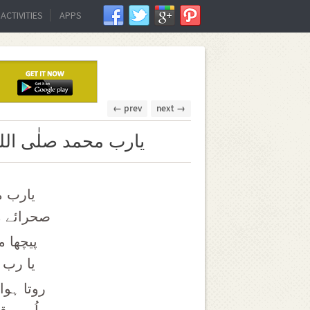
ACTIVITIES
APPS
← prev
next →
یارب محمد صلٰی اللہ
یارب م
صحرائے م
پیچھا م
یا رب !
روتا ہوا