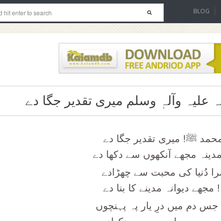
BLOG
 علیہ وآلہٖ وسلم میری تقدیر جگا دے
حمد ﷺ! میری تقدیر جگا دے
دینہ مجھے آنکھوں سے دکھا دے
را دُنیا کی محبت سے چھڑادے
 مجھے دیوانہ مدینے کا بنا دے
 جس دم میں درِ یار پہ پہنچوں