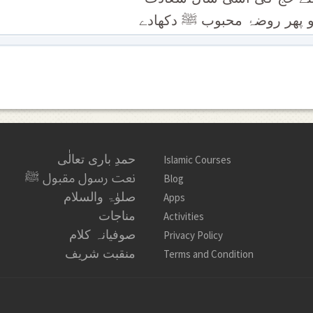
 پھر روضۂ محبوب ﷺ دکھادے
حمدِ باری تعالٰی
Islamic Courses
نعت رسول مقبول ﷺ
Blog
صلوٰۃ والسلام
Apps
مناجات
Activities
صوفیانہ کلام
Privacy Policy
منقبت شریف
Terms and Condition