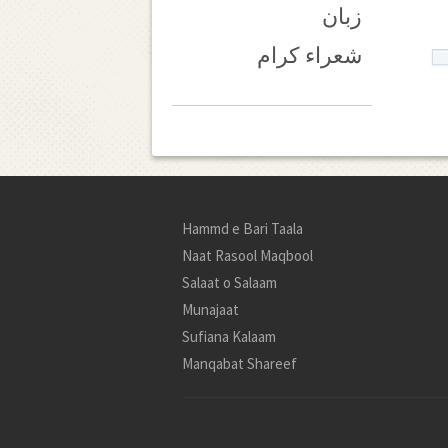
زبان
شعراء کرام
Hammd e Bari Taala
Naat Rasool Maqbool
Salaat o Salaam
Munajaat
Sufiana Kalaam
Manqabat Shareef