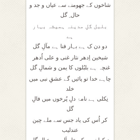
شاخوں کے جھومنے سے عیاں و جد و
حال ِ گل
بلبل گلِ مدینہ ہمیشہ بہار
ہے
دو دن ک ہے بہار فنا ہے مآلِ گل
شیخین اِدھر نثار غنی و علی اُدھر
غنچہ ہے بلبُلوں کا یمن و شمالِ گل
چاہے خدا تو پائیں گے عشقِ نبی میں
خلد
نِکلی ہے نامۂ دلِ پُرخوں میں فالِ
گل
کر اُس کی یاد جس سے ملے چین
عندلیب