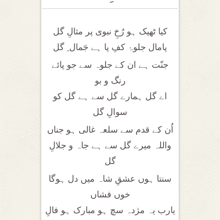
کیا ٹھیک ہو رُخِ نبوی پر مثالِ گل
پامال جلوۂ کفِ پا ہے جَمال ِ گل
جنّت ہے ان کے جلوہ سے جو پائے
رنگ و بو
اے گل ہمارے گل سے ہے گل کو
سوالِ گل
اُن کے قدم سے سلعہ غالی ہو جناں
واللہ میرے گل سے ہے جاہ و جلالِ
گل
سنتا ہوں عشقِ شاہ میں دل ہوگا
خوں فشاں
یارب یہ مژدہ سچ ہو مبارک ہو فالِ