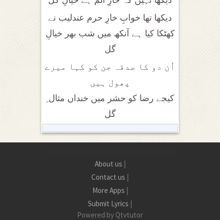
دیکھا نہیں کہ خارِ اَلم ہے خیالِ گل
دیکھا تھا خوابِ خارِ حرم عندلیب نے
کھٹکا کیا ہے آنکھ میں شب بھر خیالِ
گل
اُن دو کا صدقہ جن کو کہا میرے
پھول ہیں
کیجے رضا کو حشر میں خنداں مثال ِ
گل
About us
|
Contact us
|
More Apps
|
Submit Lyrics
|
Powered by Qtvtutor