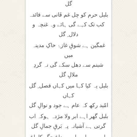
گل
بلبل حرم کو چل غم فَانی سے فائدہ
کب تک کہے گی ہائے وہ غنچہ و
دلال ِ گل
غمگین ہے شوقِ غازۂ خاکِ مدینہ
میں
شبنم سے دھل سکے گی نہ گردِ
ملالِ گل
بلبل یہ کیا کہا میں کہاں فصل ِ گل
کہاں
امّید رکھ کہ عام ہے جود و نوالِ گل
بلبل گھر اہے ابر ولا مژدہ ہوکہ اب
گرتی ہے آشیانہ پہ بَرقِ جمالِ گل