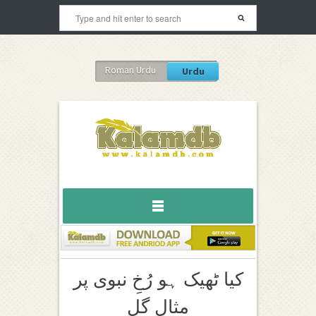
Roman Urdu
Urdu
کیا ٹھیک ہو رُخِ نبوی پر
مثالِ گل