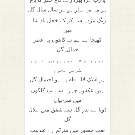
یا رب ہرا بھرا رہے داغِ جگر کا باغ
ہر مہ مہِ بہار ہو ہر سال سالِ گل
رنگِ مژدہ سے کر کے خجل یادِ شاہ
میں
کھیچا ہے ہم نے کانٹوں پہ عطرِ
جمال ِ گل
میں یادِ شہ میں رووں عنادِل
کریں ہجوم
ہر اشکِ لالہ فام پہ ہو احتمالِ گل
ہیں عکس ِ چہرہ سے لبِ گلگوں
میں سرخیاں
ڈوبا ہے بدرِ گل سے شفق میں ہلالِ
گل
نعتِ حضور میں مترنّم ہے عندلیب