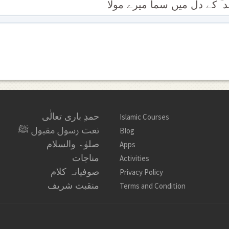
د ؔ کے دل میں سما میرے مولا
حمدِ باری تعالٰی
Islamic Courses
نعت رسول مقبول ﷺ
Blog
صلوٰۃ والسلام
Apps
مناجات
Activities
صوفیانہ کلام
Privacy Policy
منقبت شریف
Terms and Condition