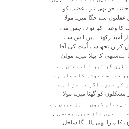
جانتے جو بھی تیرے غضب کو
 غفلتوں سے جگا میرے مولا
کا وعدہ کیا تو نے جس سے
ر اُمید رکھتے ہیں ا س سے
کریں تجھ سے اُمت کی آقا
ا ہےسبھی کا بھلا میرے مولیٰ
شکلیں گر تیر ا امتحان ہے
، قسم سے خوشی کا سماں ہے
 کی میرے اگر یہ سز ا ہے
ر مشکلوں کو گھٹا میرے مولا
ے پنہاں کیوں منزل میری ہے
دار میں ناؤ میری پھنسی ہے
 کا مارا بھی پالے گا ساحل