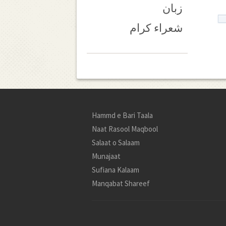
زبان
شعراء کرام
Hammd e Bari Taala
Naat Rasool Maqbool
Salaat o Salaam
Munajaat
Sufiana Kalaam
Manqabat Shareef