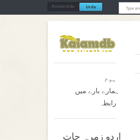
Roman Urdu
Urdu
ہوم
ہمارے بارے میں
رابطہ
اردو زمرہ جات