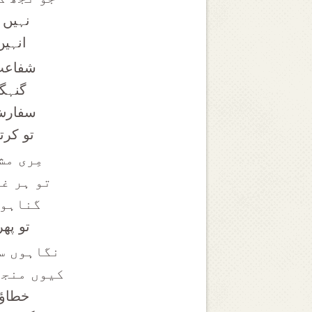
نہیں 
انہیں
شفاعت 
گنہگا
سفارش 
تو کرت
مِری م
تو ہر غم
گناہوں
تو پھ
نگاہوں س
کیوں منجھ
خطاؤں