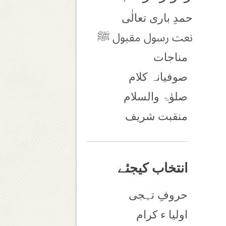
حمدِ باری تعالٰی
نعت رسول مقبول ﷺ
مناجات
صوفیانہ کلام
صلوٰۃ والسلام
منقبت شریف
انتخاب کیجئے
حروفِ تہجی
اولیا ء کرام