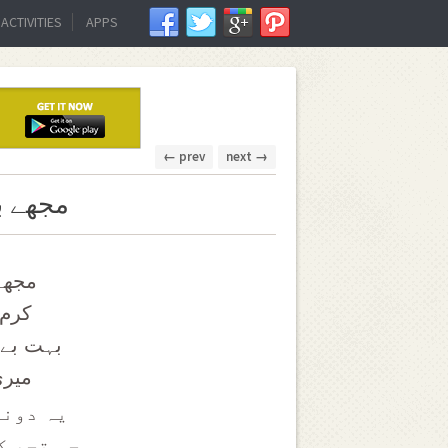
ACTIVITIES
APPS
← prev
next →
مجھے بھ
مجھے 
کرم 
بہت بے 
میری
یہ دونو
جو تجھ ک