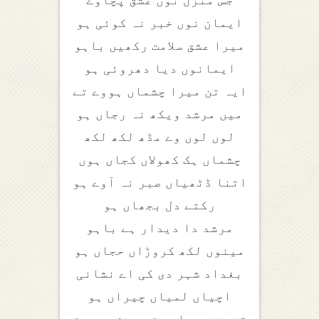
جس منزل نوں عشق پچاوے
ایمان نوں خبر نہ کوئی ہو
میرا عشق سلامت رکھیں باہو
ایمانوں دیا دھروئی ہو
ایہ تن میرا چشماں ہووے تے
میں مرشد ویکھ نہ رجاں ہو
لوں لوں وے مڈھ لکھ لکھ
چشماں ہک کھولاں کجاں ہوں
اتنا ڈٹھیاں صبر نہ آوے ہو
رکتے دل بجھاں ہو
مرشد دا دیدار ہے باہو
مینوں لکھ کروڑاں حجاں ہو
بغداد شہر دی کی اے نشانی
اچیاں لمیاں چیراں ہو