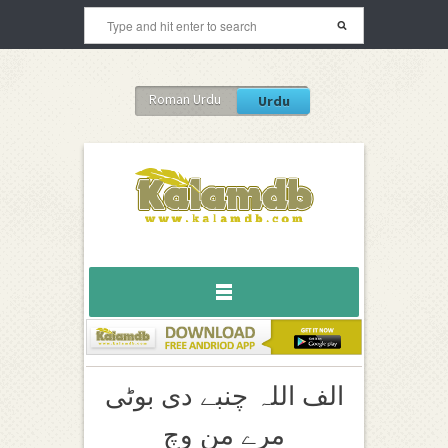
Roman Urdu
Urdu
الف اللہ چنبے دی بوٹی
مرے من وچ