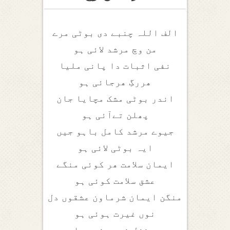
الف اللہ چنبے دی بوٹی مرے
من وچ مرشد لائی ہو
نفی اثبات دا پانی ملیا
ھررگِ ھرجائی ہو
اندر بوٹی مشک مچایا جان
پھلن تےآئی ہو
جیوے مرشد کامل باہو جیں
ایہ بوٹی لائی ہو
ایمان سلامت ھر کوئی منگے
عشق سلامت کوئی ہو
منگن ایمان شرماون عشقوں دل
نوں غیرت ہوئی ہو