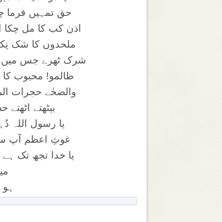
حق تمہیں فرما چک
اذن کب کا مل چکا 
ملحدوں کا شک نِکل
شرک ٹھرے جس میں تع
ظالمو! محبوب کا 
والضحٰے حجرات الم
بیٹھتے اٹھتے 
یا رسول اللہ دُ
غوثِ اعظم آپ سے
یا خدا تجھ تک ہے 
می
ہو ر