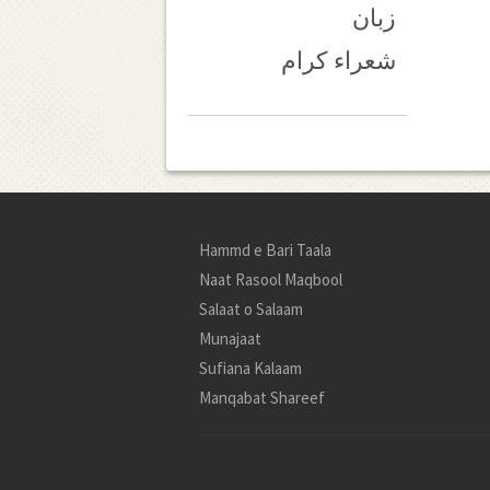
زبان
شعراء کرام
Hammd e Bari Taala
Naat Rasool Maqbool
Salaat o Salaam
Munajaat
Sufiana Kalaam
Manqabat Shareef