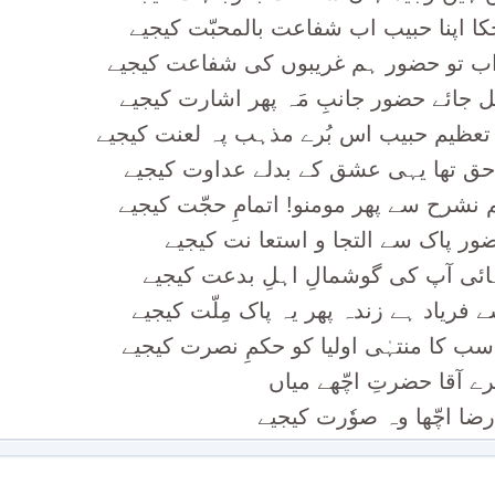
ا اپنا حبیب اب شفاعت بالمحبّت کیجیے
اب تو حضور ہم غریبوں کی شفاعت کیجیے
 جائے حضور جانبِ مَہ پھر اشارت کیجیے
ظیم حبیب اس بُرے مذہب پہ لعنت کیجیے
حق تھا یہی عشق کے بدلے عداوت کیجیے
 نشرح سے پھر مومنو! اتمامِ حجّت کیجیے
حضور پاک سے التجا و استعا نت کیجیے
ہائی آپ کی گوشمالِ اہلِ بدعت کیجیے
 فریاد ہے زندہ پھر یہ پاک مِلّت کیجیے
سب کا منتہٰی اولیا کو حکمِ نصرت کیجیے
رے آقا حضرتِ اچّھے میاں
ضا اچّھا وہ صوٗرت کیجیے