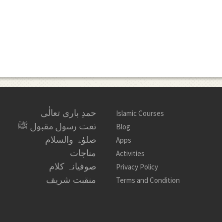
حمدِ باری تعالٰی
Islamic Courses
نعت رسول مقبول ﷺ
Blog
صلوٰۃ والسلام
Apps
مناجات
Activities
صوفیانہ کلام
Privacy Policy
منقبت شریف
Terms and Condition