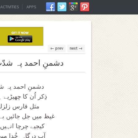
ACTIVITIES
APPS
← prev
next →
دشمنِ احمد پہ شدّت
دشمنِ احمد پہ شد
ذِکر اُن کا چھیڑیے
مثل فارس زلزلے 
غیظ میں جل جائیں بے
کیجیے چرچا انہیں 
آپ درگاہ ِ خُدا 