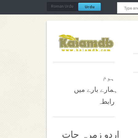
Roman Urdu
Urdu
ہوم
ہمارے بارے میں
رابطہ
اردو زمرہ جات