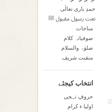
حمدِ باری تعالٰی
نعت رسول مقبول ﷺ
مناجات
صوفیانہ کلام
صلوٰۃ والسلام
منقبت شریف
انتخاب کیجئے
حروفِ تہجی
اولیا ء کرام