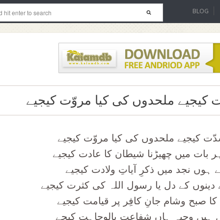
BLOG
 کیجیے ملحدوں کی کیا مروّت کیجیے
ّت کیجیے ملحدوں کی کیا مروّت کیجیے
 ہر بات میں چھیڑنا شیطان کا عادت کیجیے
ہوں نجد میں ذکرِ آیاتِ ولادت کیجیے
 دینوں کے دل یا رسول اللہ کی کثرت کیجیے
کا صبح وشام جانِ کافِر پر قیامت کیجیے
میں ہیں وجیہ ہاں شفاعت بالوجاہت کیجے