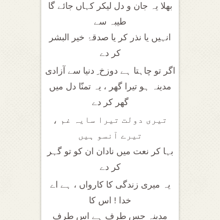
بھلا یہ جان و دل لیکر کہاں جائے گا
طیبہ سے
انہیں یا نذر کر یا صدقۂ خیر البشر
کر دے
اگر تو چاہتا ہے دوزخ ِ دنیا سے آزادی
مدینہ ہو تیرا گھر ، یہ تمنّا دل میں
گھر کر دے
تیری دولت تیرا سایہ غم ،
تیرے آنسو ہیں
بہا کر نعت میں نادان ان کو تو گہر
کر دے
یہ میری زندگی کا کارواں ، ہے اے
خدا ! اس کا
مدینہ جس طرف ہے اس طرف