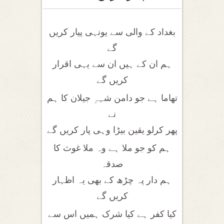
بغداد کے والی سے یونہی پیار کریں
گے
ہم ان کے ہیں ان سے یہی اقرار
کریں گے
تھاما ہے جو دامن شہہِ جیلان کا ہم
نے
پھر کرلو یقین بیڑا وہی پار کریں گے
ہم کو جو ملا ہے وہ ملا غوث کا
صدقہ
ہم دار پہ چڑھ کے بھی یہ اظہار
کریں گے
کیا کفر ہے کیا شرک ہمیں اس سے