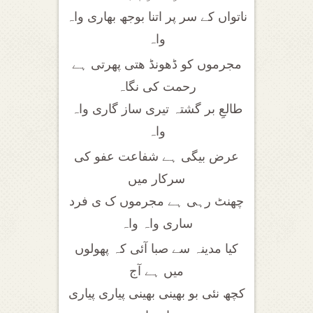
ناتواں کے سر پر اتنا بوجھ بھاری واہ
واہ
مجرموں کو ڈھونڈ ھتی پھرتی ہے
رحمت کی نگاہ
طالعِ بر گشتہ تیری ساز گاری واہ
واہ
عرض بیگی ہے شفاعت عفو کی
سرکار میں
چھنٹ رہی ہے مجرموں ک ی فرد
ساری واہ واہ
کیا مدینہ سے صبا آئی کہ پھولوں
میں ہے آج
کچھ نئی بو بھینی بھینی پیاری پیاری