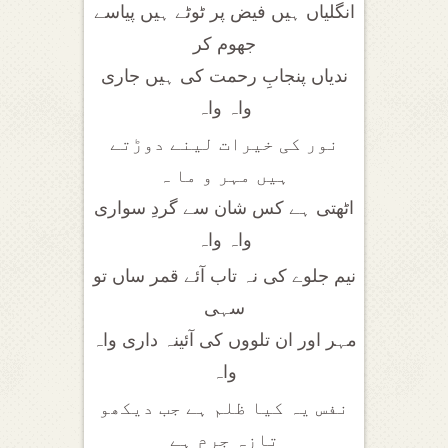
انگلیاں ہیں فیض پر ٹوٹے ہیں پیاسے
جھوم کر
ندیاں پنجابِ رحمت کی ہیں جاری
واہ واہ
نور کی خیرات لینے دوڑتے
ہیں مہر و ما ہ
اٹھتی ہے کس شان سے گردِ سواری
واہ واہ
نیم جلوے کی نہ تاب آئے قمر ساں تو
سہی
مہر اور ان تلووں کی آئینہ داری واہ
واہ
نفس یہ کیا ظلم ہے جب دیکھو
تازہ جرم ہے