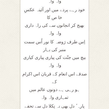
واہ واہ
خود رہے پردے میں اور آئینہ عکسِ
خا ص کا
بھیج کر انجانوں سے کی راہ داری
واہ واہ
اِس طرف رَوضہ کا نور اُس سمت
منبر کی بہار
بیچ میں جنّت کی پیاری پیاری کیاری
واہ واہ
صدقے اس انعام کے قربان اس اکرام
کے
ہو رہی ہے دونوں عالم میں
تمہاری واہ واہ
پارہ ٔ دل بھی نہ نِکلا دل سے تحفے