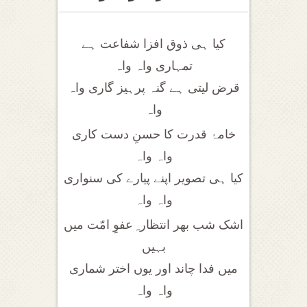
کیا ہی ذوق افزا شفاعت ہے
تمہاری واہ واہ
قرض لیتی ہے گنہ پرہیز گاری واہ
واہ
خامۂ قدرت کا حسنِ دست کاری
واہ واہ
کیا ہی تصویر اپنے پیارے کی سنواری
واہ واہ
اشک شب بھر انتظار ِ عفوِ امّت میں
بہیں
میں فدا چاند اور یوں اختر شماری
واہ واہ