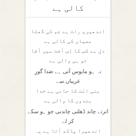
کالی ہے
اندھیری رات ہے غم کی گھٹا
عصیاں کی کالی ہے
دلِ بے کس کا اِس آفت میں آقا
تو ہی والی ہے
نہ ہو مایوس آتی ہے صَدا گورِ
غریباں سے
بنی امّت کا حامی ہے خدا
بندوں کا والی ہے
اترتے چاند ڈھلتی چاندنی جو ہو سکے
کر لے
اندھیرا پاکھ آتا ہے یہ