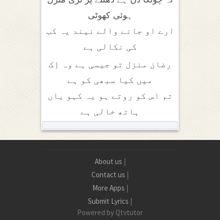
ہوئی کھوٹی
ارے او جانے والے نیند یہ کب
کی نکالی ہے
رضان منزل تو جیسی ہے وہ اِک
میں کیا سبھی کو ہے
تم اس کو روتے ہو یہ کہو یاں
ہاتھ خالی ہے
About us
|
Contact us
|
More Apps
|
Submit Lyrics
|
Powered by Qtvtutor