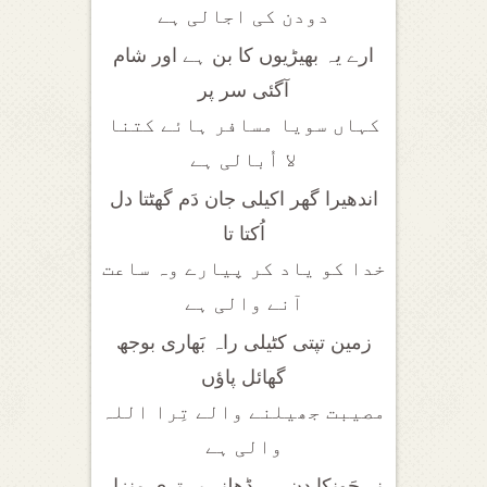
دودن کی اجالی ہے
ارے یہ بھیڑیوں کا بن ہے اور شام
آگئی سر پر
کہاں سویا مسافر ہائے کتنا
لا اُبالی ہے
اندھیرا گھر اکیلی جان دَم گھٹتا دل
اُکتا تا
خدا کو یاد کر پیارے وہ ساعت
آنے والی ہے
زمین تپتی کٹیلی راہ بَھاری بوجھ
گھائل پاؤں
مصیبت جھیلنے والے تِرا اللہ
والی ہے
نہ چَونکا دن ہے ڈھلنے پر تری منزل