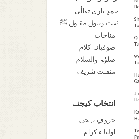
Nu
Ra
حمدِ باری تعالٰی
Sh
نعت رسول مقبول ﷺ
Tu
مناجات
Qu
Tu
صوفیانہ کلام
Wo
صلوٰۃ والسلام
Tu
منقبت شریف
Ha
Ga
Jo
Ho
انتخاب کیجئے
Ka
Ho
حروفِ تہجی
Ta
اولیا ء کرام
Pa