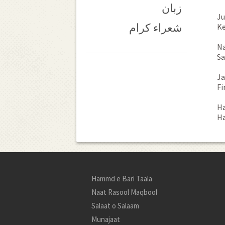
زبان
Ju
شعراء کرام
Ke
Na
Sa
Ja
Fi
Ha
Ha
Hammd e Bari Taala
Naat Rasool Maqbool
Salaat o Salaam
Munajaat