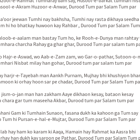
zool-e-Rahmat Tumharay dam say, Husool-e-barkat tumhari nis
sool-e-Akram Huzoor-e-Anwar, Durood Tum par Salam Tum par
a’oor jeewan Tumhi nay bakhsha, Tumhi nay rasta dikhaya seedha
m hi ho bhatkay huwoon kay Rahbar , Durood Tum par Salam Tum
loob-e-aalam man bastay Tum ho, ke Rooh-e-Dunya man rahtay
mhara charcha Rahay ga ghar ghar, Durood Tum par salam tum p
 Hajr-e-Aswad, wo Aab-e-Zam zam, wo Gar-o-pathar, Sutoon-o
mhari Nisbat milay han gohar, Durood tum par salam tum par
y harjr-e-Tayebah man Aankh Purnam, Mujhay bhi khushiyon bhar
moon ki orhay hoon sar pe chadar, Durood Tum par Salam Tum pa
 jism-o-jan man han zakham Aaye dikhaon kesay, bataon kesay
 chara gar tum maseeha Akbar, Durood tum par Salam tum par
hani Gam ki Tumhain Sunaon, fasana dukh ka kahoon ga Tum say
 Tum hi Pursan-e-hal-e-Mujtar, Durood Tum par Salam Tum par
lab hay ham ko karam ki Aaqa, Hamain hay Rahmat ka Aasra bhi
rhay han dukh kay saroon pe Pathar, Durood Tum par Salam Tum 