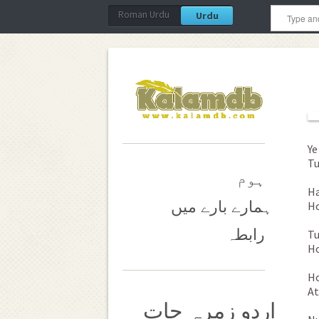
Roman Urdu
Urdu
Ye
Tu
ہوم
Ha
ہمارے بارے میں
Ho
رابطہ
Tu
Ho
Ho
At
اردو زمرہ جات