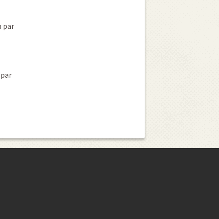
 par
 par