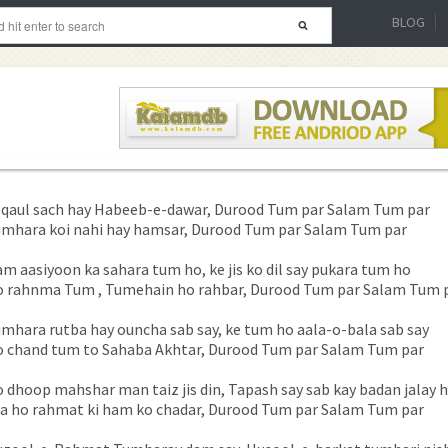
BLOG
 qaul sach hay Habeeb-e-dawar, Durood Tum par Salam Tum par
mhara koi nahi hay hamsar, Durood Tum par Salam Tum par
m aasiyoon ka sahara tum ho, ke jis ko dil say pukara tum ho
 rahnma Tum , Tumehain ho rahbar, Durood Tum par Salam Tum 
mhara rutba hay ouncha sab say, ke tum ho aala-o-bala sab say
 chand tum to Sahaba Akhtar, Durood Tum par Salam Tum par
 dhoop mahshar man taiz jis din, Tapash say sab kay badan jalay 
a ho rahmat ki ham ko chadar, Durood Tum par Salam Tum par