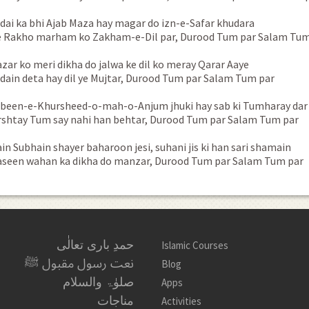
dai ka bhi Ajab Maza hay magar do izn-e-Safar khudara
 Rakho marham ko Zakham-e-Dil par, Durood Tum par Salam Tum
zar ko meri dikha do jalwa ke dil ko meray Qarar Aaye
dain deta hay dil ye Mujtar, Durood Tum par Salam Tum par
been-e-Khursheed-o-mah-o-Anjum jhuki hay sab ki Tumharay dar
rshtay Tum say nahi han behtar, Durood Tum par Salam Tum par
in Subhain shayer baharoon jesi, suhani jis ki han sari shamain
seen wahan ka dikha do manzar, Durood Tum par Salam Tum par
حمدِ باری تعالٰی
Islamic Courses
نعت رسول مقبول ﷺ
Blog
صلوٰۃ والسلام
Apps
مناجات
Activities