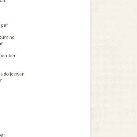
bat
 par
 tum ho
ar
-member
a do jeewan
r
par