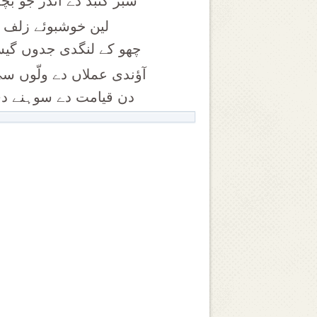
سبز گنبد دے اندر جو بچ
لین خوشبوئے زلف ح
چھو کے لنگدی جدوں گیسو
آؤندی عملاں دے ولّوں س
دن قیامت دے سوہنے دی 