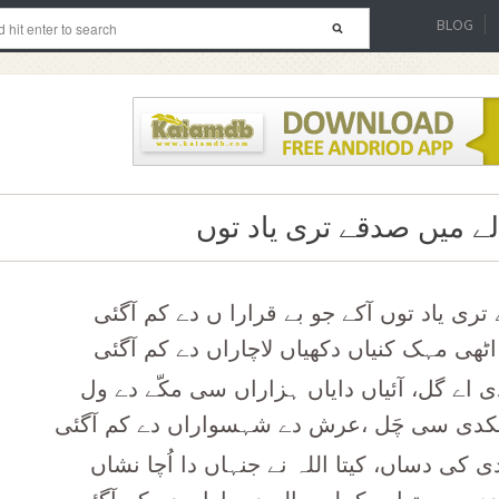
BLOG
ے میں صدقے تری یاد توں
ری یاد توں آکے جو بے قرارا ں دے کم آگئی
اٹھی مہک کنیاں دکھیاں لاچاراں دے کم آگئی
ی اے گل، آئیاں دایاں ہزاراں سی مکّے دے ول
کدی سی چَل ،عرش دے شہسواراں دے کم آگئی
کی دساں، کیتا اللہ نے جنہاں دا اُچا نشاں