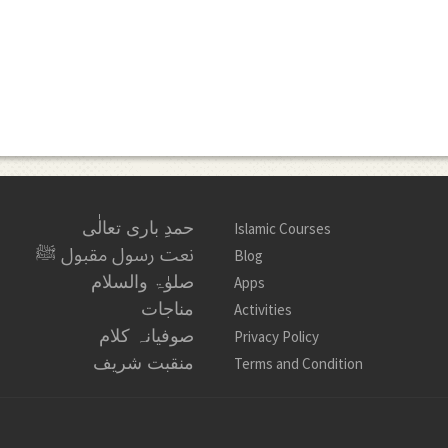
حمدِ باری تعالٰی
Islamic Courses
نعت رسول مقبول ﷺ
Blog
صلوٰۃ والسلام
Apps
مناجات
Activities
صوفیانہ کلام
Privacy Policy
منقبت شریف
Terms and Condition