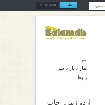
Roman Urdu
Urdu
ہوم
ہمارے بارے میں
رابطہ
اردو زمرہ جات