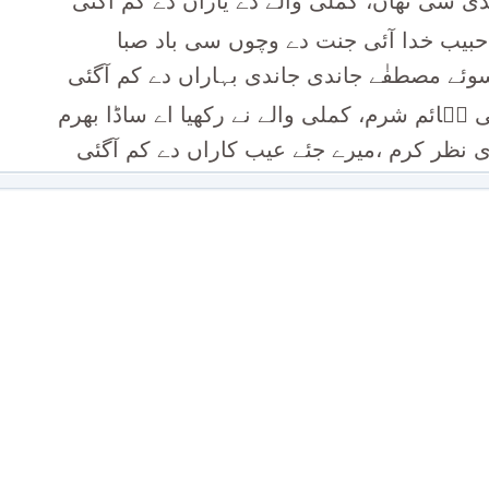
دی سی تھاں، کملی والے دے یاراں دے کم آگئی
بیب خدا آئی جنت دے وچوں سی باد صبا
ئے مصطفٰے جاندی جاندی بہاراں دے کم آگئی
ی صؔائم شرم، کملی والے نے رکھیا اے ساڈا بھرم
نظر کرم ،میرے جئے عیب کاراں دے کم آگئی