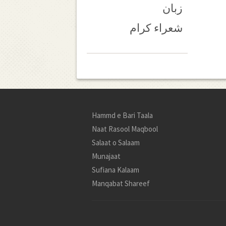
زبان
شعراء کرام
Hammd e Bari Taala
Naat Rasool Maqbool
Salaat o Salaam
Munajaat
Sufiana Kalaam
Manqabat Shareef