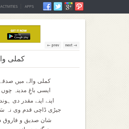
ACTIVITIES
APPS
← prev
next →
کملی وال
کملی والے میں صدقے ت
ایسی باغِ مدینہ چوں 
اپنے اپنے مقدر دی ہوند
جیڑی ڈاچی قدم وی نہ سَ
شان صدیق و فاروق دی 