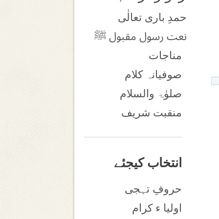
حمدِ باری تعالٰی
نعت رسول مقبول ﷺ
مناجات
صوفیانہ کلام
صلوٰۃ والسلام
منقبت شریف
انتخاب کیجئے
حروفِ تہجی
اولیا ء کرام