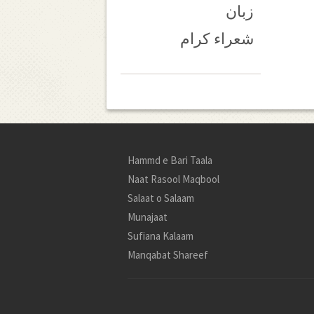
زبان
شعراء کرام
Hammd e Bari Taala
Naat Rasool Maqbool
Salaat o Salaam
Munajaat
Sufiana Kalaam
Manqabat Shareef