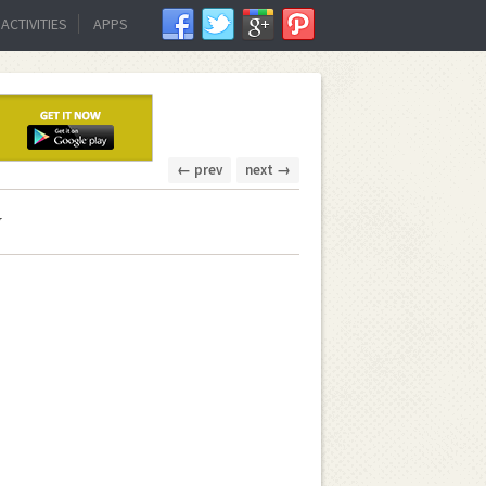
ACTIVITIES
APPS
← prev
next →
y