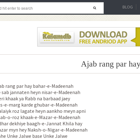
BLOG
Ajab rang par ha
ab rang par hay bahar-e-Madeenah
 sab jannaten heyn nisar-e-Madeenah
ri khaak ya Rabb na barbaad jaey
s-e-marg karde ghubar-e-Madeenah
laiyk roz lagate heyn aankho meyn apni
ab-o-roz khaak-e-Mazar-e-Madeenah
dhar dekhiye baagh-e-Jannat Khila hay
zar myn hey Naksh-o-Nigar-e-Madeenah
he Unke Jalwe base Unke Jalwe