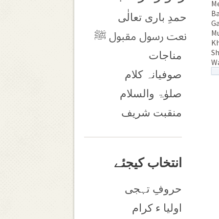
Me
Ba
حمدِ باری تعالٰی
Ga
Mu
نعت رسول مقبول ﷺ
Kh
Sh
مناجات
Wa
صوفیانہ کلام
صلوٰۃ والسلام
منقبت شریف
انتخاب کیجئے
حروفِ تہجی
اولیا ء کرام