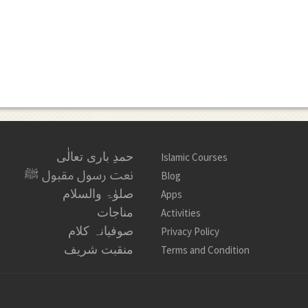
حمدِ باری تعالٰی
Islamic Courses
نعت رسول مقبول ﷺ
Blog
صلوٰۃ والسلام
Apps
مناجات
Activities
صوفیانہ کلام
Privacy Policy
منقبت شریف
Terms and Condition