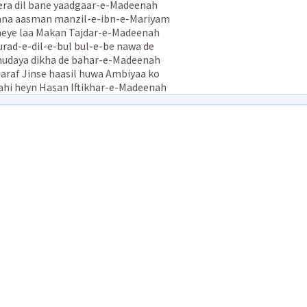
ra dil bane yaadgaar-e-Madeenah
na aasman manzil-e-ibn-e-Mariyam
eye laa Makan Tajdar-e-Madeenah
rad-e-dil-e-bul bul-e-be nawa de
udaya dikha de bahar-e-Madeenah
araf Jinse haasil huwa Ambiyaa ko
hi heyn Hasan Iftikhar-e-Madeenah