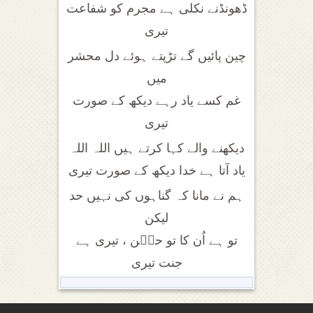
ڈھونڈنے نکلی ہے مجرم کو شفاعت
تیری
چین پائیں گے تڑپتے ہوئے دل محشر
میں
غم کسے یاد رہے دیکھ کے صورت
تیری
دیکھنے والے کہا کرتے ہیں اللہ اللہ
یاد آتا ہے خدا دیکھ کے صورت تیری
ہم نے مانا کہ گناہوں کی نہیں حد
لیکن
تو ہے اُن کا تو حسؔن ، تیری ہے
جنت تیری