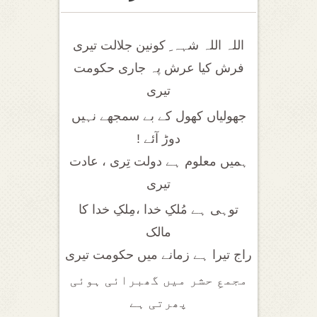
اللہ اللہ شہہ ِ کونین جلالت تیری
فرش کیا عرش پہ جاری حکومت
تیری
جھولیاں کھول کے بے سمجھے نہیں
دوڑ آئے !
ہمیں معلوم ہے دولت تِری ، عادت
تیری
توہی ہے مُلکِ خدا ،مِلکِ خدا کا
مالک
راج تیرا ہے زمانے میں حکومت تیری
مجمعِ حشر میں گھبرائی ہوئی
پھرتی ہے