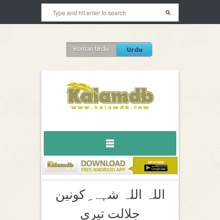
Roman Urdu
Urdu
اللہ اللہ شہہ ِ کونین
جلالت تیری