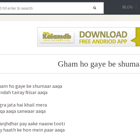
BLOG
Gham ho gaye be shuma
am ho gaye be shumaar aaqa
ndah tairay Nisar aaqa
gra jata hai khail mera
qa aaqa sanwaar aaqa
njhdhar pay aake naaow tooti
y haath ke hon mein paar aaqa