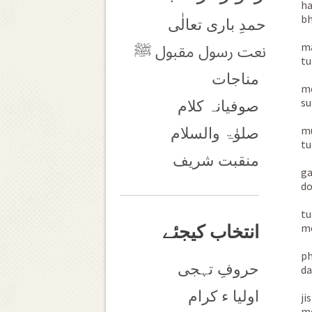
ha
bh
حمدِ باری تعالٰی
ma
نعت رسول مقبول ﷺ
tu
مناجات
me
su
صوفیانہ کلام
mu
صلوٰۃ والسلام
tu
منقبت شریف
ga
do
tu
me
انتخاب کیجئے
ph
حروفِ تہجی
da
اولیا ء کرام
ji
me