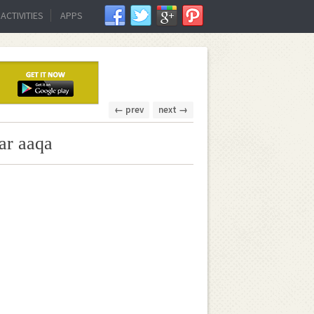
ACTIVITIES
APPS
← prev
next →
ar aaqa