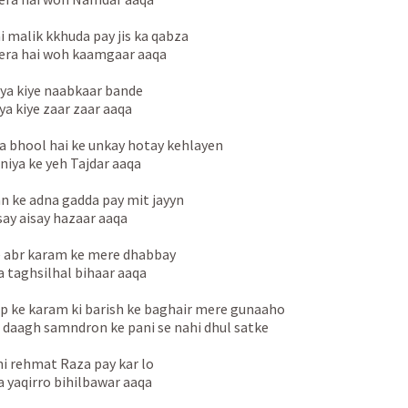
i malik kkhuda pay jis ka qabza
ra hai woh kaamgaar aaqa
ya kiye naabkaar bande
ya kiye zaar zaar aaqa
a bhool hai ke unkay hotay kehlayen
niya ke yeh Tajdar aaqa
n ke adna gadda pay mit jayyn
say aisay hazaar aaqa
 abr karam ke mere dhabbay
a taghsilhal bihaar aaqa
p ke karam ki barish ke baghair mere gunaaho
 daagh samndron ke pani se nahi dhul satke
ni rehmat Raza pay kar lo
a yaqirro bihilbawar aaqa