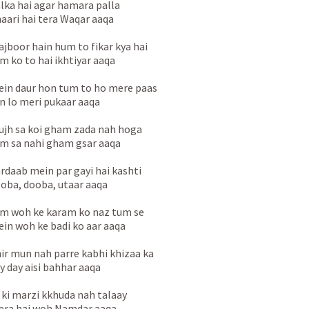
lka hai agar hamara palla
aari hai tera Waqar aaqa
jboor hain hum to fikar kya hai
m ko to hai ikhtiyar aaqa
in daur hon tum to ho mere paas
n lo meri pukaar aaqa
jh sa koi gham zada nah hoga
m sa nahi gham gsar aaqa
rdaab mein par gayi hai kashti
oba, dooba, utaar aaqa
m woh ke karam ko naz tum se
in woh ke badi ko aar aaqa
ir mun nah parre kabhi khizaa ka
y day aisi bahhar aaqa
s ki marzi kkhuda nah talaay
ra hai woh Namdar aaqa