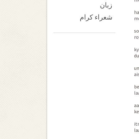
زبان
ha
شعراء کرام
me
so
ro
ky
du
un
ai
be
la
aa
ke
it
la