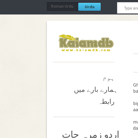
Roman Urdu
Urdu
ہوم
Gh
ہمارے بارے میں
ba
رابطہ
bi
aa
ma
da
اردو زمرہ جات