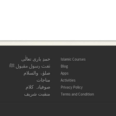
حمدِ باری تعالٰی
Islamic Courses
نعت رسول مقبول ﷺ
Blog
صلوٰۃ والسلام
Apps
مناجات
Activities
صوفیانہ کلام
Privacy Policy
منقبت شریف
Terms and Condition