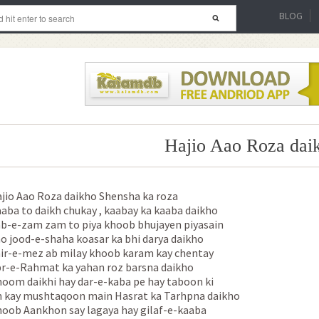
BLOG
Hajio Aao Roza dai
jio Aao Roza daikho Shensha ka roza
aba to daikh chukay , kaabay ka kaaba daikho
b-e-zam zam to piya khoob bhujayen piyasain
o jood-e-shaha koasar ka bhi darya daikho
ir-e-mez ab milay khoob karam kay chentay
r-e-Rahmat ka yahan roz barsna daikho
oom daikhi hay dar-e-kaba pe hay taboon ki
 kay mushtaqoon main Hasrat ka Tarhpna daikho
oob Aankhon say lagaya hay gilaf-e-kaaba