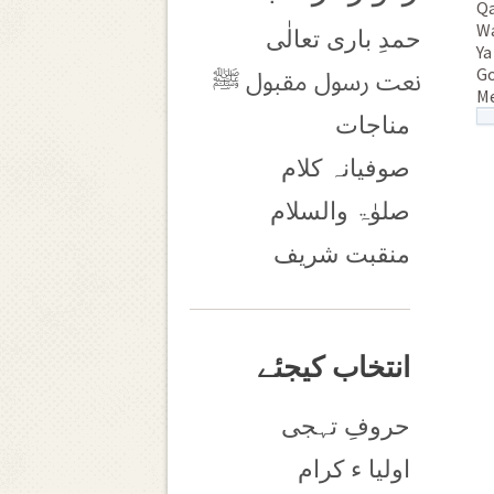
Qa
Wa
حمدِ باری تعالٰی
Ya
Go
نعت رسول مقبول ﷺ
Me
مناجات
صوفیانہ کلام
صلوٰۃ والسلام
منقبت شریف
انتخاب کیجئے
حروفِ تہجی
اولیا ء کرام