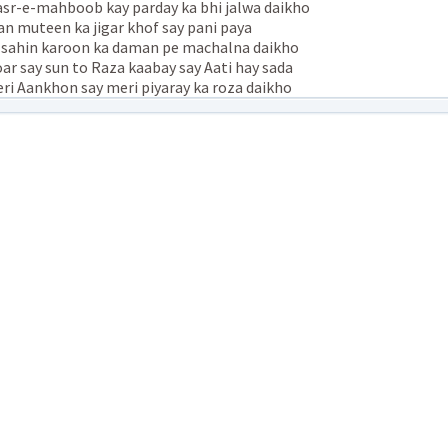
sr-e-mahboob kay parday ka bhi jalwa daikho
n muteen ka jigar khof say pani paya
 sahin karoon ka daman pe machalna daikho
ar say sun to Raza kaabay say Aati hay sada
ri Aankhon say meri piyaray ka roza daikho