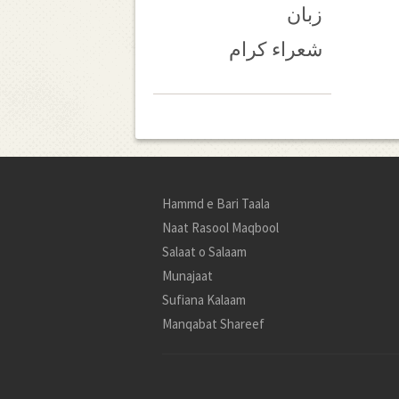
زبان
شعراء کرام
Hammd e Bari Taala
Naat Rasool Maqbool
Salaat o Salaam
Munajaat
Sufiana Kalaam
Manqabat Shareef