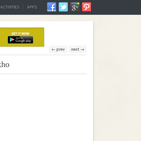
ACTIVITIES
APPS
← prev
next →
kho