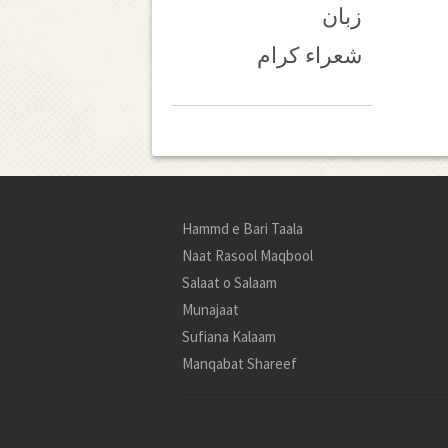
زبان
شعراء کرام
Hammd e Bari Taala
Naat Rasool Maqbool
Salaat o Salaam
Munajaat
Sufiana Kalaam
Manqabat Shareef