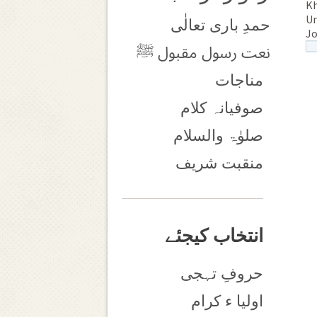
Kh
Un
حمدِ باری تعالٰی
Jo
نعت رسول مقبول ﷺ
مناجات
صوفیانہ کلام
صلوٰۃ والسلام
منقبت شریف
انتخاب کیجئے
حروفِ تہجی
اولیا ء کرام