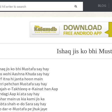
BLOG
Ishaq jis ko bhi Mus
haq jis ko bhi Mustafa say hay
s wohi Aashna Khuda say hay
rf itna hi janta hoon main
ri pehchan Mustafa say hay
jah-e-Takhleeq-e-Kainat han Aap
ndagi Aap ki ata say hay
har main us kia kami jis ka
bta shah-e-do Sara say hay
 dar-e-Mustafa pe jhuk jaye