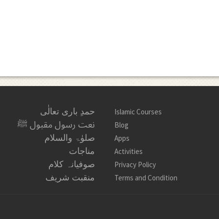
حمدِ باری تعالٰی
Islamic Courses
نعت رسول مقبول ﷺ
Blog
صلوٰۃ والسلام
Apps
مناجات
Activities
صوفیانہ کلام
Privacy Policy
منقبت شریف
Terms and Condition