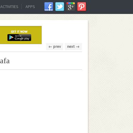
ACTIVITIES
APPS
← prev
next →
tafa