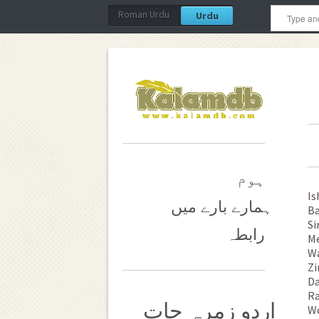
Roman Urdu
Urdu
ہوم
Is
ہمارے بارے میں
Ba
Si
رابطہ
Me
Wa
Zi
Da
Ra
اردو زمرہ جات
Wo