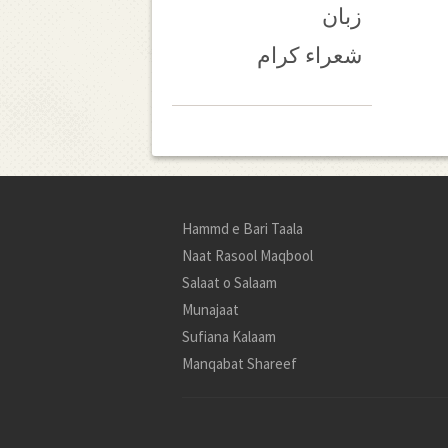
زبان
شعراء کرام
Hammd e Bari Taala
Naat Rasool Maqbool
Salaat o Salaam
Munajaat
Sufiana Kalaam
Manqabat Shareef