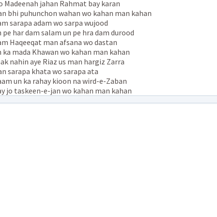
 Madeenah jahan Rahmat bay karan
n bhi puhunchon wahan wo kahan man kahan
m sarapa adam wo sarpa wujood
 pe har dam salam un pe hra dam durood
m Haqeeqat man afsana wo dastan
 ka mada Khawan wo kahan man kahan
ak nahin aye Riaz us man hargiz Zarra
n sarapa khata wo sarapa ata
am un ka rahay kioon na wird-e-Zaban
y jo taskeen-e-jan wo kahan man kahan