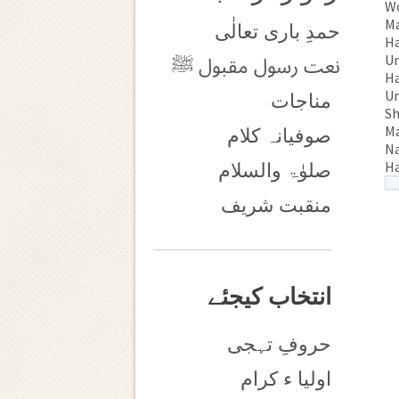
Wo
Ma
حمدِ باری تعالٰی
Ha
Un
نعت رسول مقبول ﷺ
Ha
Un
مناجات
Sh
Ma
صوفیانہ کلام
Na
Ha
صلوٰۃ والسلام
منقبت شریف
انتخاب کیجئے
حروفِ تہجی
اولیا ء کرام