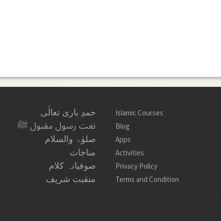
حمدِ باری تعالٰی
Islamic Courses
نعت رسول مقبول ﷺ
Blog
صلوٰۃ والسلام
Apps
مناجات
Activities
صوفیانہ کلام
Privacy Policy
منقبت شریف
Terms and Condition