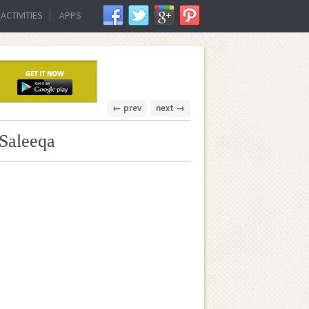
ACTIVITIES
APPS
← prev
next →
Saleeqa