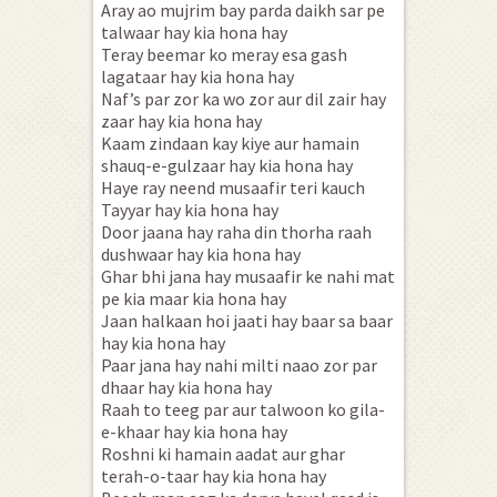
Aray ao mujrim bay parda daikh sar pe
talwaar hay kia hona hay
Teray beemar ko meray esa gash
lagataar hay kia hona hay
Naf’s par zor ka wo zor aur dil zair hay
zaar hay kia hona hay
Kaam zindaan kay kiye aur hamain
shauq-e-gulzaar hay kia hona hay
Haye ray neend musaafir teri kauch
Tayyar hay kia hona hay
Door jaana hay raha din thorha raah
dushwaar hay kia hona hay
Ghar bhi jana hay musaafir ke nahi mat
pe kia maar kia hona hay
Jaan halkaan hoi jaati hay baar sa baar
hay kia hona hay
Paar jana hay nahi milti naao zor par
dhaar hay kia hona hay
Raah to teeg par aur talwoon ko gila-
e-khaar hay kia hona hay
Roshni ki hamain aadat aur ghar
terah-o-taar hay kia hona hay