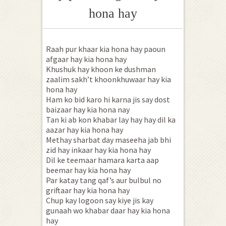
hona hay
Raah pur khaar kia hona hay paoun
afgaar hay kia hona hay
Khushuk hay khoon ke dushman
zaalim sakh’t khoonkhuwaar hay kia
hona hay
Ham ko bid karo hi karna jis say dost
baizaar hay kia hona nay
Tan ki ab kon khabar lay hay hay dil ka
aazar hay kia hona hay
Methay sharbat day maseeha jab bhi
zid hay inkaar hay kia hona hay
Dil ke teemaar hamara karta aap
beemar hay kia hona hay
Par katay tang qaf’s aur bulbul no
griftaar hay kia hona hay
Chup kay logoon say kiye jis kay
gunaah wo khabar daar hay kia hona
hay