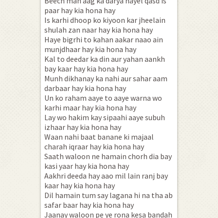
Beech man aag ka darya hayel qasd is
paar hay kia hona hay
Is karhi dhoop ko kiyoon kar jheelain
shulah zan naar hay kia hona hay
Haye bigrhi to kahan aakar naao ain
munjdhaar hay kia hona hay
Kal to deedar ka din aur yahan aankh
bay kaar hay kia hona hay
Munh dikhanay ka nahi aur sahar aam
darbaar hay kia hona hay
Un ko raham aaye to aaye warna wo
karhi maar hay kia hona hay
Lay wo hakim kay sipaahi aaye subuh
izhaar hay kia hona hay
Waan nahi baat banane ki majaal
charah iqraar hay kia hona hay
Saath waloon ne hamain chorh dia bay
kasi yaar hay kia hona hay
Aakhri deeda hay aao mil lain ranj bay
kaar hay kia hona hay
Dil hamain tum say lagana hi na tha ab
safar baar hay kia hona hay
Jaanay waloon pe ye rona kesa bandah