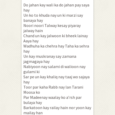
Do jahan kay wali ka do jahan pay saya
hay
Un ko to khuda nay un ki marzi say
banaya hay
Noori noori Talway kesay piyaray
jalway hain
Chand un kay jalwoon ki bheek lainay
Aaya hay
Wadhuha ka chehra hay Taha ka sehra
hay
Un kay muskranay say zamana
jagmagaya hay
Nabiyoon nay salami di walioon nay
gulami ki
Sar pe un kay khaliq nay taaj wo sajaya
hay
Toor par kaha Rabb nay lan Tarani
Moosa ko
Par Madeenay waalay ko a’rsh par
bulaya hay
Barkatoon kay railay hain nor yoon kay
mailay han