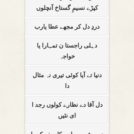
کپڑے نسیمِ گستاخ آنچلوں
دردِ دل کر مجھے عطا یارب
دہلی راجستا ن تمہارا یا
خواجہ
دنیا تے آیا کوئی تیری نہ مثال
دا
دل آقا دے نظارے کولوں رجد ا
ای نئیں