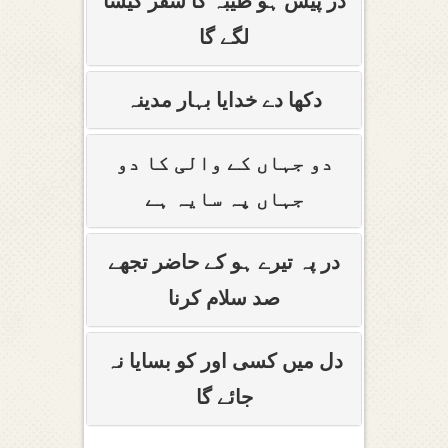
در پیش ہو طیبہ کا سفر کیسا
لگے گا
دکھا دے خدایا بہار مدینہ
دو جہاں کے والی کا دو
جہاں پہ سایہ ہے
در پہ تیرے ہو کے حاضر تجھے
صد سلام کرنا
دل میں کسی اور کو بسایا نہ
جائے گا