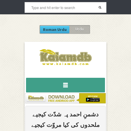
Urdu
Roman Urdu
دشمنِ احمد پہ شدّت کیجیے
ملحدوں کی کیا مروّت کیجیے