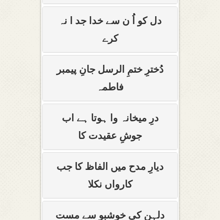
دل کو اُ ن سے خدا جد ا نہ
کرے
دُخترِ ختمِ الرسل جانِ پیمبر
فاطمہ
درِ میخانہ وا ہوتا ہے اب
جوشِ عقیدت کا
دیارِ مدح میں الفاظ کا جب
کارواں نکلا
دلہن کی خوشبو سے مست